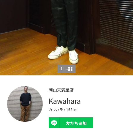
1 | ...
岡山天満屋店
Kawahara
カワハラ
/ 168cm
友だち追加