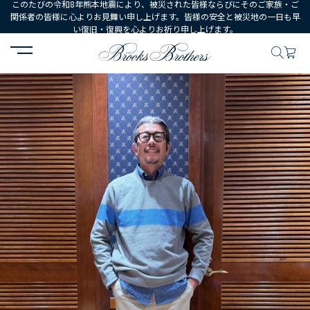
このたびの令和8年熊本地震により、被災された皆様ならびにそのご家族・ご
関係者の皆様に心よりお見舞い申し上げます。皆様の安全と被災地の一日も早
い復旧・復興を心よりお祈り申し上げます。
HOME
コーディネート
コーディネート詳細