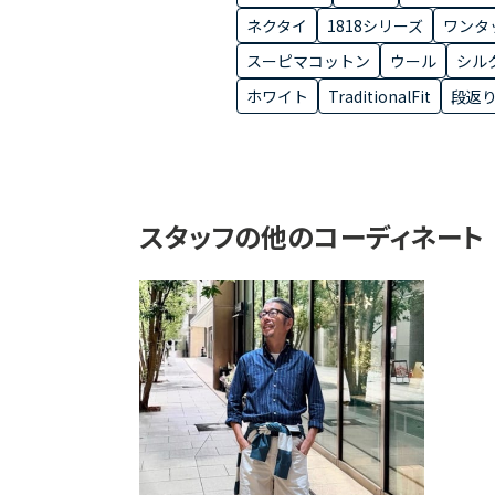
ネクタイ
1818シリーズ
ワンタ
スーピマコットン
ウール
シル
ホワイト
TraditionalFit
段返り
スタッフの他のコーディネート