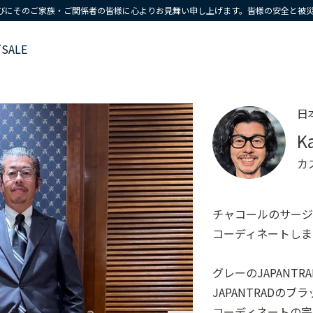
びにそのご家族・ご関係者の皆様に心よりお見舞い申し上げます。皆様の安全と被
ズ
SALE
日
K
カ
チャコールのサージス
コーディネートしま
グレーのJAPANT
JAPANTRADの
コーディネートの完