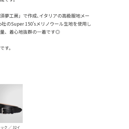
須夢工房」で作成､イタリアの高級服地メー
elfino社のSuper 150'sメリノウール生地を使用し
軽量、着心地抜群の一着です◎
です。
ック ／ 32イ