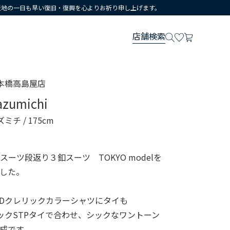
災地の一日も早い復旧・復興を心よりお祈り申し上げます。
店舗検索
本橋高島屋店
azumichi
ズミチ
/ 175cm
ーツ段返り３釦スーツ TOKYO modelを
した。
RADクレリックカラーシャツにタイも
ブラックSTPタイで合わせ、シックなワントーン
成です。