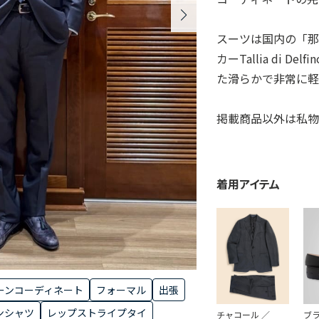
スーツは国内の「那
カーTallia di D
た滑らかで非常に
掲載商品以外は私物
着用アイテム
ーンコーディネート
フォーマル
出張
ンシャツ
レップストライプタイ
チャコール ／
ブラ