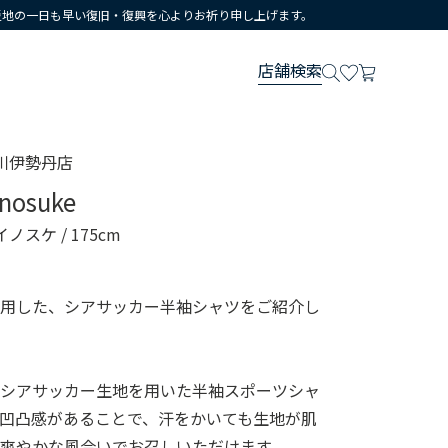
災地の一日も早い復旧・復興を心よりお祈り申し上げます。
店舗検索
川伊勢丹店
inosuke
イノスケ
/ 175cm
使用した、シアサッカー半袖シャツをご紹介し
るシアサッカー生地を用いた半袖スポーツシャ
凹凸感があることで、汗をかいても生地が肌
爽やかな風合いでお召しいただけます。