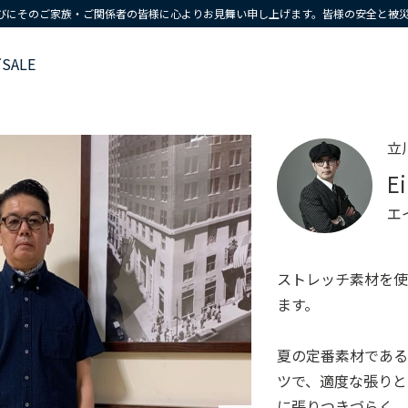
びにそのご家族・ご関係者の皆様に心よりお見舞い申し上げます。皆様の安全と被
ズ
SALE
立
E
エ
ストレッチ素材を
ます。
夏の定番素材であ
ツで、適度な張りと
に張りつきづらく、