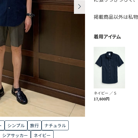
掲載商品以外は私物
着用アイテム
ネイビー ／ S
17,600円
ト
シンプル
旅行
ナチュラル
シアサッカー
ネイビー