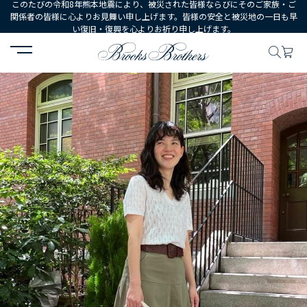
このたびの令和8年熊本地震により、被災された皆様ならびにそのご家族・ご
関係者の皆様に心よりお見舞い申し上げます。皆様の安全と被災地の一日も早
い復旧・復興を心よりお祈り申し上げます。
HOME
コーディネート
コーディネート詳細