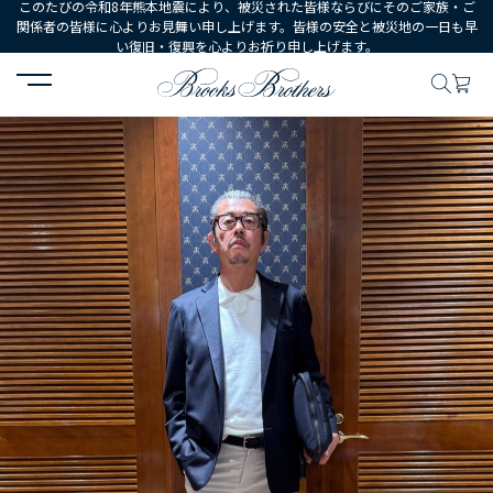
このたびの令和8年熊本地震により、被災された皆様ならびにそのご家族・ご
関係者の皆様に心よりお見舞い申し上げます。皆様の安全と被災地の一日も早
い復旧・復興を心よりお祈り申し上げます。
HOME
コーディネート
コーディネート詳細