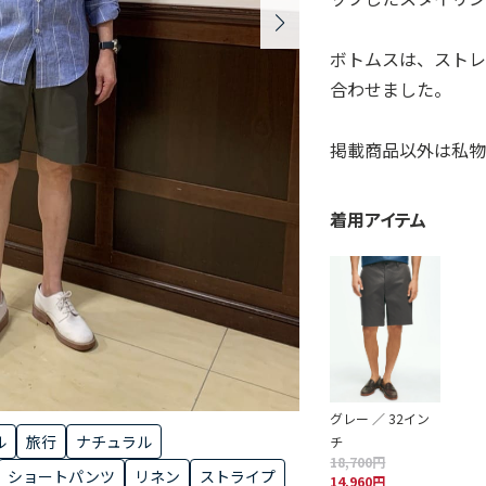
ボトムスは、ストレ
合わせました。
掲載商品以外は私物
着用アイテム
グレー ／ 32イン
ル
旅行
ナチュラル
チ
18,700円
ショートパンツ
リネン
ストライプ
14,960円