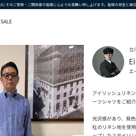
びにそのご家族・ご関係者の皆様に心よりお見舞い申し上げます。皆様の安全と被
ズ
SALE
立
E
エ
アイリッシュリネン
ーツシャツをご紹介
光沢感があり、発色の
社のリネン地を使
ップしたスタイリン