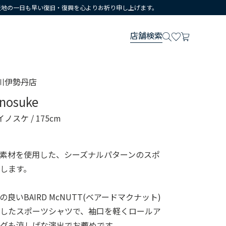
災地の一日も早い復旧・復興を心よりお祈り申し上げます。
店舗検索
川伊勢丹店
inosuke
イノスケ
/ 175cm
素材を使用した、シーズナルパターンのスポ
します。
良いBAIRD McNUTT(ベアードマクナット)
用したスポーツシャツで、袖口を軽くロールア
グも涼しげな演出でお薦めです。