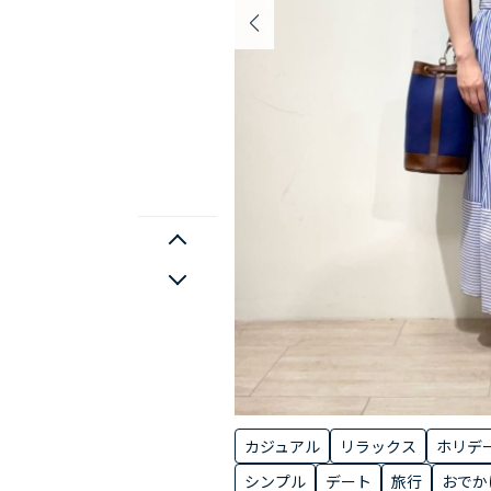
カジュアル
リラックス
ホリデ
シンプル
デート
旅行
おでか