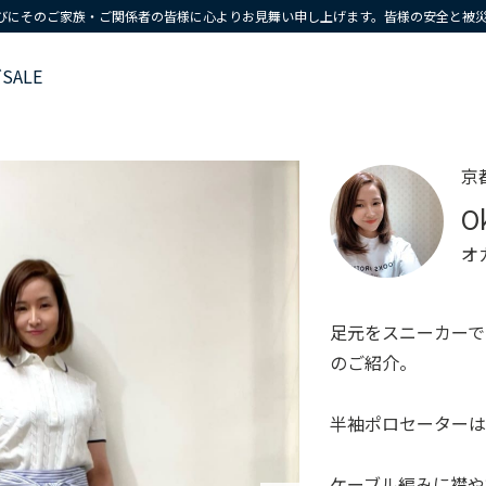
びにそのご家族・ご関係者の皆様に心よりお見舞い申し上げます。皆様の安全と被
ズ
SALE
京
O
オ
足元をスニーカーで
のご紹介。
半袖ポロセーターは
ケーブル編みに襟