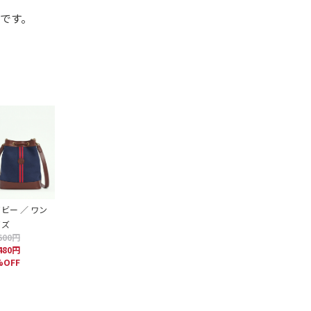
です。
ビー ／ ワン
イズ
600円
480円
%OFF