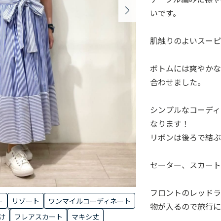
いです。
肌触りのよいスーピ
ボトムには爽やか
合わせました。
シンプルなコーディ
なります！
リボンは後ろで結
セーター、スカー
フロントのレッド
ー
リゾート
ワンマイルコーディネート
物が入るので旅行に
け
フレアスカート
マキシ丈