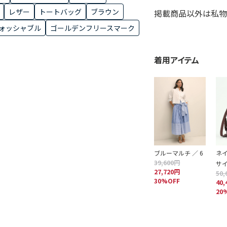
レザー
トートバッグ
ブラウン
掲載商品以外は私物
ォッシャブル
ゴールデンフリースマーク
着用アイテム
ブルーマルチ ／ 6
ネイ
39,600円
サ
27,720円
50,
30%OFF
40,
20