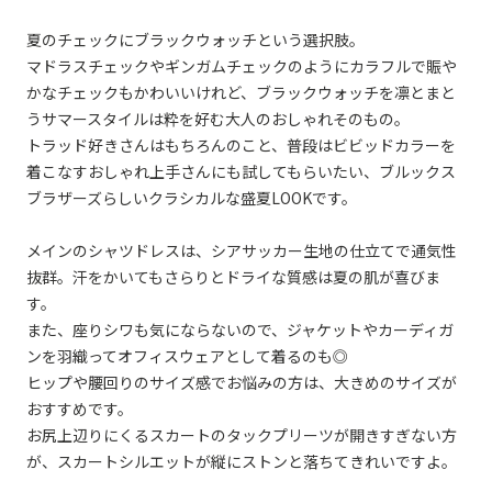
夏のチェックにブラックウォッチという選択肢。
マドラスチェックやギンガムチェックのようにカラフルで賑や
かなチェックもかわいいけれど、ブラックウォッチを凛とまと
うサマースタイルは粋を好む大人のおしゃれそのもの。
トラッド好きさんはもちろんのこと、普段はビビッドカラーを
着こなすおしゃれ上手さんにも試してもらいたい、ブルックス
ブラザーズらしいクラシカルな盛夏LOOKです。
メインのシャツドレスは、シアサッカー生地の仕立てで通気性
抜群。汗をかいてもさらりとドライな質感は夏の肌が喜びま
す。
また、座りシワも気にならないので、ジャケットやカーディガ
ンを羽織ってオフィスウェアとして着るのも◎
ヒップや腰回りのサイズ感でお悩みの方は、大きめのサイズが
おすすめです。
お尻上辺りにくるスカートのタックプリーツが開きすぎない方
が、スカートシルエットが縦にストンと落ちてきれいですよ。