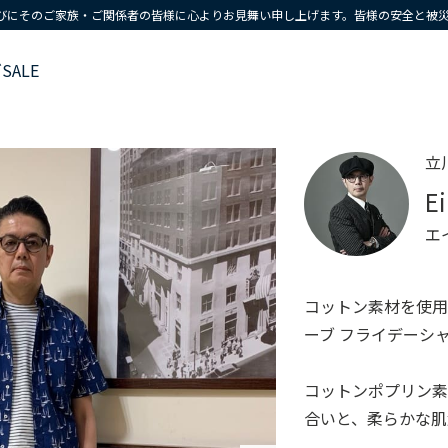
びにそのご家族・ご関係者の皆様に心よりお見舞い申し上げます。皆様の安全と被
ズ
SALE
立
E
エ
コットン素材を使
ーブ フライデーシ
コットンポプリン
合いと、柔らかな肌