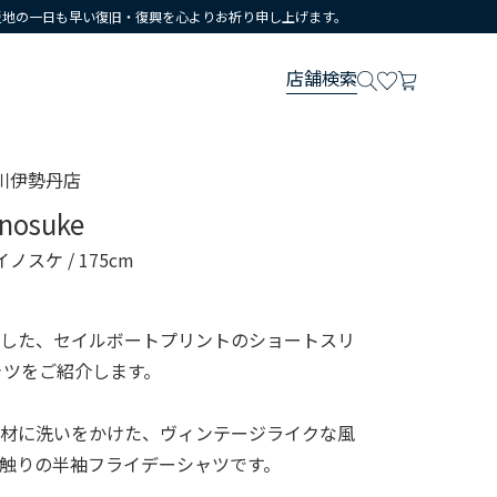
災地の一日も早い復旧・復興を心よりお祈り申し上げます。
店舗検索
川伊勢丹店
inosuke
イノスケ
/ 175cm
用した、セイルボートプリントのショートスリ
ャツをご紹介します。
素材に洗いをかけた、ヴィンテージライクな風
触りの半袖フライデーシャツです。