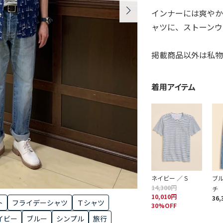
インナーには爽やか
ャツに、ストーンウ
掲載商品以外は私物
着用アイテム
ネイビー ／ S
ブル
14,300円
チ
10,010円
36,
ト
フライデーシャツ
Ｔシャツ
30%OFF
イビー
ブルー
シンプル
旅行