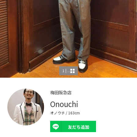
1 | ...
梅田阪急店
Onouchi
オノウチ
/ 163cm
友だち追加