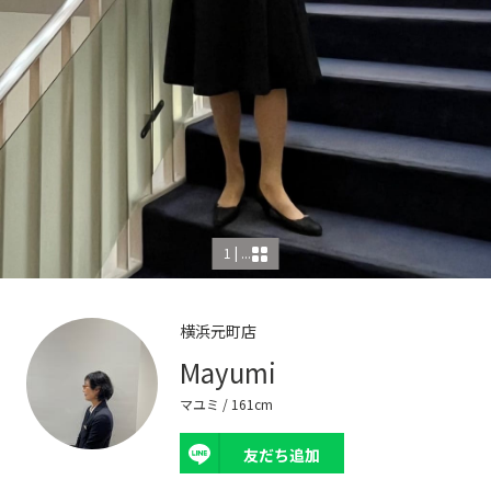
1 | ...
横浜元町店
Mayumi
マユミ
/ 161cm
友だち追加