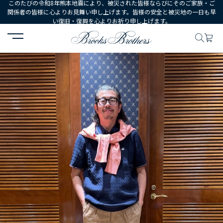
このたびの令和8年熊本地震により、被災された皆様ならびにそのご家族・ご
関係者の皆様に心よりお見舞い申し上げます。皆様の安全と被災地の一日も早
い復旧・復興を心よりお祈り申し上げます。
HOME
コーディネート
コーディネート詳細