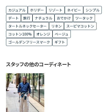
カジュアル
ホリデー
リゾート
ネイビー
シンプル
デート
旅行
ナチュラル
おでかけ
ツータック
タートルネックセーター
リネン
スーピマコットン
コットン100%
オレンジ
ベージュ
ゴールデンフリースマーク
ギフト
スタッフの他のコーディネート