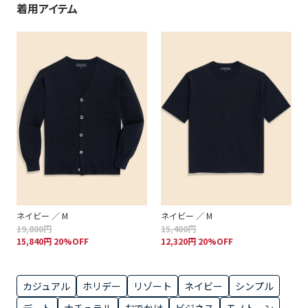
着用アイテム
ネイビー ／ M
ネイビー ／ M
19,800円
15,400円
15,840円 20%OFF
12,320円 20%OFF
カジュアル
ホリデー
リゾート
ネイビー
シンプル
デート
ナチュラル
おでかけ
ビジネス
モノトーン