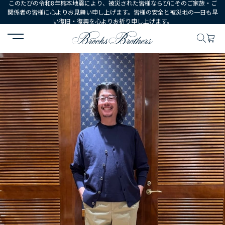
このたびの令和8年熊本地震により、被災された皆様ならびにそのご家族・ご
関係者の皆様に心よりお見舞い申し上げます。皆様の安全と被災地の一日も早
い復旧・復興を心よりお祈り申し上げます。
HOME
コーディネート
コーディネート詳細