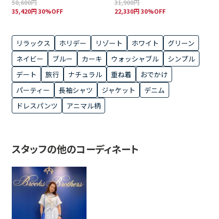
50,600円
31,900円
35,420円 30%OFF
22,330円 30%OFF
リラックス
ホリデー
リゾート
ホワイト
グリーン
ネイビー
ブルー
カーキ
ウォッシャブル
シンプル
デート
旅行
ナチュラル
重ね着
おでかけ
パーティー
長袖シャツ
ジャケット
デニム
ドレスパンツ
アニマル柄
スタッフの他のコーディネート