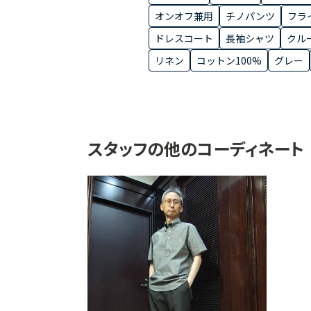
オンオフ兼用
チノパンツ
フラ
ドレスコート
長袖シャツ
クル
リネン
コットン100%
グレー
スタッフの他のコーディネート