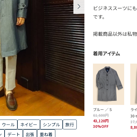
ビジネススーツに
です。
掲載商品以外は私物
着用アイテム
ブルー ／ S
ライ
61,600円
30
43,120円
17,
ウール
ネイビー
シンプル
旅行
30%OFF
8,
ン
デート
出張
重ね着