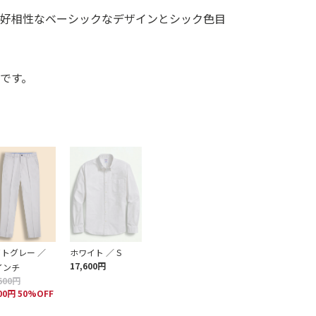
も好相性なベーシックなデザインとシック色目
です。
トグレー ／
ホワイト ／ S
17,600円
インチ
600円
800円 50%OFF