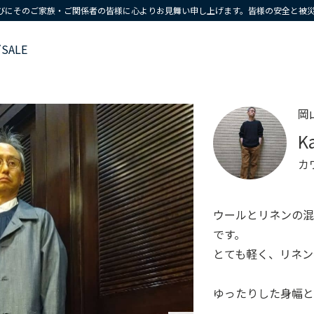
びにそのご家族・ご関係者の皆様に心よりお見舞い申し上げます。皆様の安全と被
ズ
SALE
岡
K
カ
ウールとリネンの
です。
とても軽く、リネン
ゆったりした身幅と