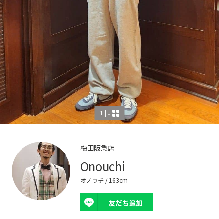
1 | ...
梅田阪急店
Onouchi
オノウチ
/ 163cm
友だち追加