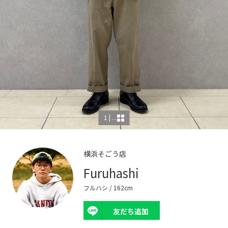
1 | ...
横浜そごう店
Furuhashi
フルハシ
/ 162cm
友だち追加