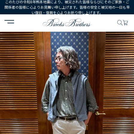
このたびの令和8年熊本地震により、被災された皆様ならびにそのご家族・ご
関係者の皆様に心よりお見舞い申し上げます。皆様の安全と被災地の一日も早
い復旧・復興を心よりお祈り申し上げます。
HOME
コーディネート
コーディネート詳細