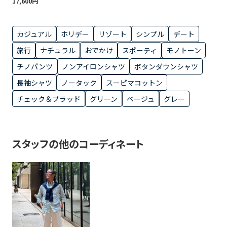
17,600円
カジュアル
ホリデー
リゾート
シンプル
デート
旅行
ナチュラル
おでかけ
スポーティ
モノトーン
チノパンツ
ノンアイロンシャツ
ボタンダウンシャツ
長袖シャツ
ノータック
スーピマコットン
チェック＆プラッド
グリーン
ベージュ
グレー
スタッフの他のコーディネート