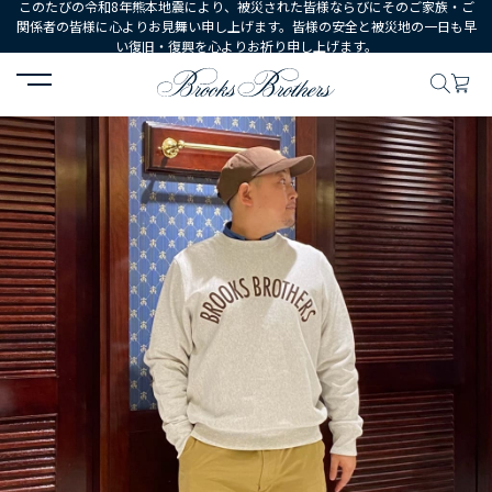
このたびの令和8年熊本地震により、被災された皆様ならびにそのご家族・ご
関係者の皆様に心よりお見舞い申し上げます。皆様の安全と被災地の一日も早
い復旧・復興を心よりお祈り申し上げます。
HOME
コーディネート
コーディネート詳細