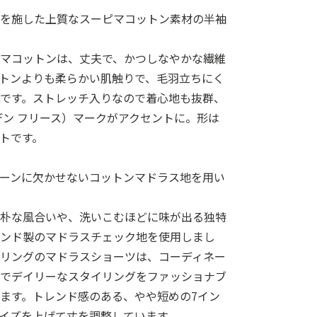
工を施した上質なスーピマコットン素材の半袖
ピマコットンは、丈夫で、かつしなやかな繊維
トンよりも柔らかい肌触りで、毛羽立ちにく
です。ストレッチ入りなので着心地も抜群、
デン フリース）マークがアクセントに。形は
トです。
ーンに欠かせないコットンマドラス地を用い
素朴な風合いや、洗いこむほどに味が出る独特
インド製のマドラスチェック地を使用しまし
ーリングのマドラスショーツは、コーディネー
けでデイリーなスタイリングをファッショナブ
ます。トレンド感のある、やや短めの7イン
イズを上げて丈を調整しています。