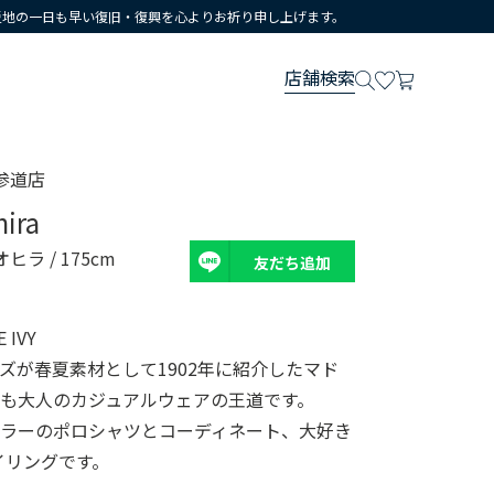
災地の一日も早い復旧・復興を心よりお祈り申し上げます。
店舗検索
参道店
hira
オヒラ
/ 175cm
友だち追加
IVY
ズが春夏素材として1902年に紹介したマド
も大人のカジュアルウェアの王道です。
カラーのポロシャツとコーディネート、大好き
タイリングです。