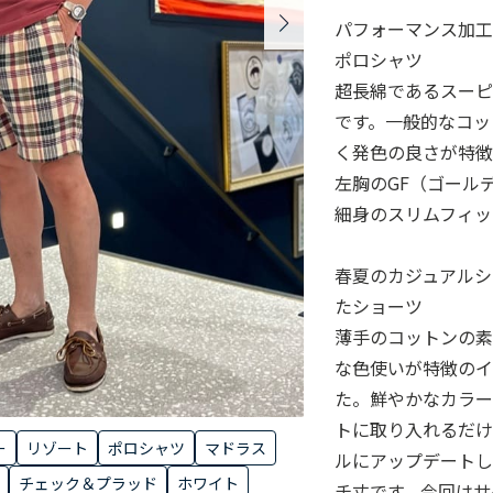
パフォーマンス加
ポロシャツ
超長綿であるスー
です。一般的なコッ
く発色の良さが特徴
左胸のGF（ゴール
細身のスリムフィッ
春夏のカジュアルシ
たショーツ
薄手のコットンの
な色使いが特徴の
た。鮮やかなカラ
トに取り入れるだ
ー
リゾート
ポロシャツ
マドラス
ルにアップデートし
チェック＆プラッド
ホワイト
チ丈です。今回はサ