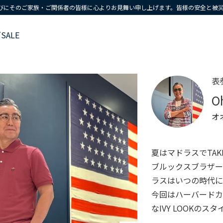
びにそのご家族・ご関係者の皆様に心よりお見舞い申し上げます。皆様の安全と被
ズ
SALE
表
O
オ
夏はマドラスでTAKE 
ブルックスブラザー
ラスはいつの時代に
今回はハーバード
なIVY LOOKのス