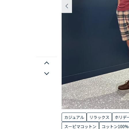
カジュアル
リラックス
ホリデ
スーピマコットン
コットン100%