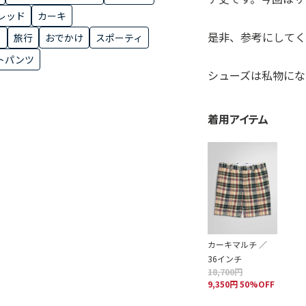
レッド
カーキ
是非、参考にして
ト
旅行
おでかけ
スポーティ
トパンツ
シューズは私物にな
着用アイテム
カーキマルチ ／
36インチ
18,700円
9,350円 50%OFF