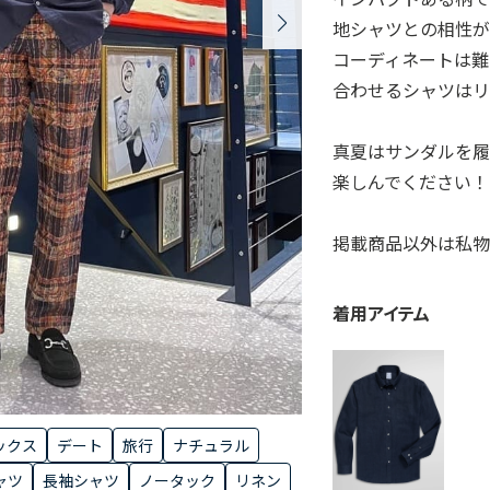
地シャツとの相性
コーディネートは難
合わせるシャツはリ
真夏はサンダルを履
楽しんでください！
掲載商品以外は私物
着用アイテム
ックス
デート
旅行
ナチュラル
ャツ
長袖シャツ
ノータック
リネン