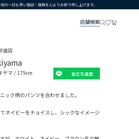
災地の一日も早い復旧・復興を心よりお祈り申し上げます。
店舗検索
参道店
kiyama
キヤマ
/ 175cm
友だち追加
スニック柄のパンツを合わせました。
せてネイビーをチョイスし、シックなイメージ
ですが、ホワイト、ネイビー、ブラウン系の無