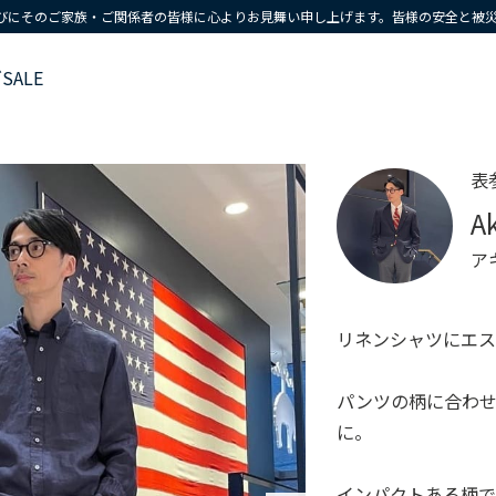
びにそのご家族・ご関係者の皆様に心よりお見舞い申し上げます。皆様の安全と被
ズ
SALE
表
A
ア
リネンシャツにエ
パンツの柄に合わ
に。
インパクトある柄