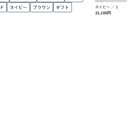
ド
ネイビー
ブラウン
ギフト
ネイビー ／ S
23,100円