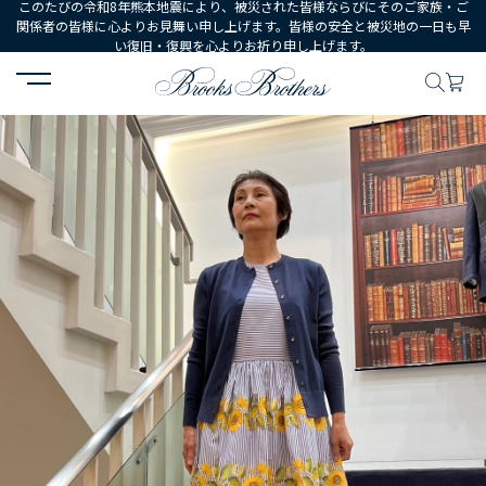
このたびの令和8年熊本地震により、被災された皆様ならびにそのご家族・ご
関係者の皆様に心よりお見舞い申し上げます。皆様の安全と被災地の一日も早
い復旧・復興を心よりお祈り申し上げます。
HOME
コーディネート
コーディネート詳細