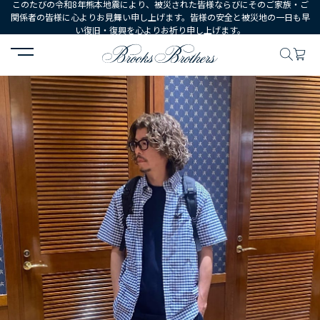
このたびの令和8年熊本地震により、被災された皆様ならびにそのご家族・ご
関係者の皆様に心よりお見舞い申し上げます。皆様の安全と被災地の一日も早
い復旧・復興を心よりお祈り申し上げます。
HOME
コーディネート
コーディネート詳細