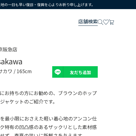
災地の一日も早い復旧・復興を心よりお祈り申し上げます。
店舗検索
京阪急店
sakawa
サカワ
/ 165cm
友だち追加
既にお持ちの方にお勧めの、ブラウンのホップ
ジャケットのご紹介です。
属を最小限におさえた軽い着心地のアンコン仕
ック特有の凹凸感のあるザックリとした素材感
せず、春夏の装いに新鮮さを与えます。