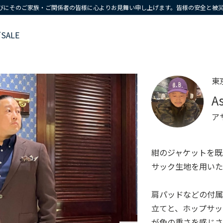
びにそのご家族・ご関係者の皆様に心よりお見舞い申し上げます。皆様の安全と被
ズ
SALE
東
A
ア
紺のジャケットを
サック生地を用いた
肩パッドなどの付
立てと、ホップサ
が色の重さを感じさ