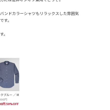
たバンドカラーシャツもリラックスした雰囲気
です。
す。
クブルー ／ M
800円
900円 50%OFF