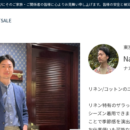
びにそのご家族・ご関係者の皆様に心よりお見舞い申し上げます。皆様の安全と被
ズ
SALE
東
N
ナ
リネン/コットンの
リネン特有のザラ
シーズン着用できま
ことで季節感を演
お仕事使いも可能