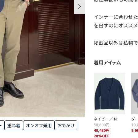
インナーに合わせ
を出すのにオススメ
掲載品以外は私物で
着用アイテム
ネイビー ／ M
ダー
50,600円
19,
ー
重ね着
オンオフ兼用
おでかけ
40,480円
9,
20%OFF