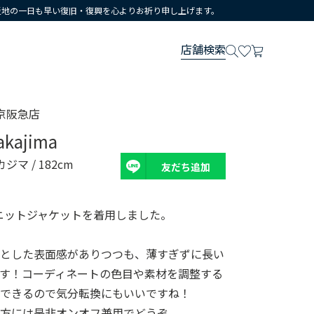
災地の一日も早い復旧・復興を心よりお祈り申し上げます。
店舗検索
京阪急店
akajima
カジマ
/ 182cm
友だち追加
ニットジャケットを着用しました。
っとした表面感がありつつも、薄すぎずに長い
す！コーディネートの色目や素材を調整する
出できるので気分転換にもいいですね！
な方には是非オンオフ兼用でどうぞ。