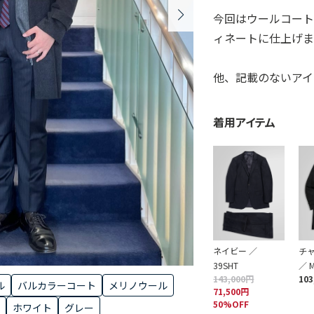
今回はウールコー
ィネートに仕上げ
他、記載のないアイ
着用アイテム
ネイビー ／
チ
39SHT
／ 
143,000円
103
ル
バルカラーコート
メリノウール
71,500円
50%OFF
ホワイト
グレー