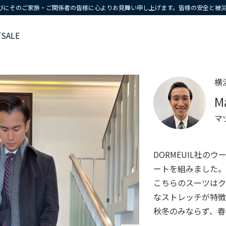
びにそのご家族・ご関係者の皆様に心よりお見舞い申し上げます。皆様の安全と被
ズ
SALE
横
M
マ
DORMEUIL社
ートを組みました
こちらのスーツは
なストレッチが特徴
秋冬のみならず、春