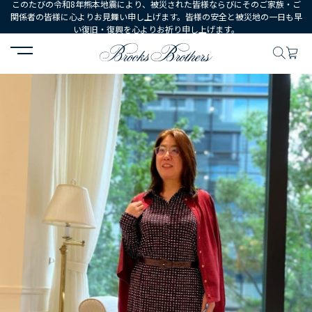
このたびの令和8年熊本地震により、被災された皆様ならびにそのご家族・ご
関係者の皆様に心よりお見舞い申し上げます。皆様の安全と被災地の一日も早
い復旧・復興を心よりお祈り申し上げます。
HOME
コーディネート
コーディネート詳細