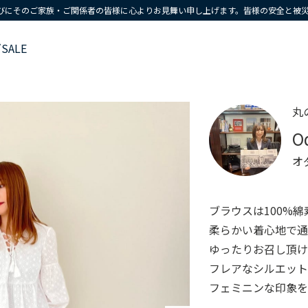
びにそのご家族・ご関係者の皆様に心よりお見舞い申し上げます。皆様の安全と被
ズ
SALE
丸
O
オ
ブラウスは100%綿
柔らかい着心地で通
ゆったりお召し頂け
フレアなシルエット
フェミニンな印象を