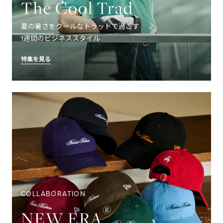
The Cool Trad
夏の暑さをクールなトラッドで過ごす
1週間のビジネススタイル
特集を見る
COLLABORATION
®
NEW ERA