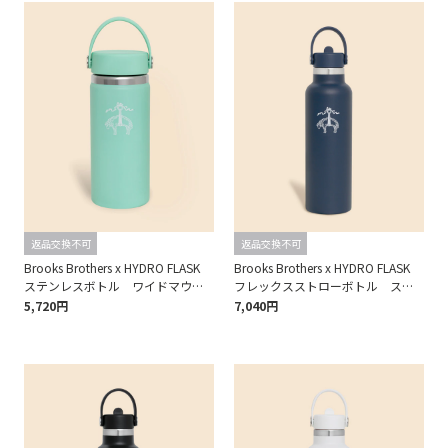
返品交換不可
返品交換不可
Brooks Brothers x HYDRO FLASK
Brooks Brothers x HYDRO FLASK
ステンレスボトル ワイドマウ
フレックスストローボトル スタ
ス 16oz
ンダードマウス 21oz
5,720円
7,040円