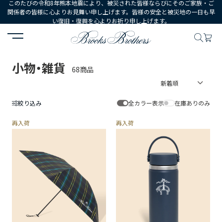
このたびの令和8年熊本地震により、被災された皆様ならびにそのご家族・ご
関係者の皆様に心よりお見舞い申し上げます。皆様の安全と被災地の一日も早
い復旧・復興を心よりお祈り申し上げます。
HOME
WOMEN
シューズ・アクセサリー
小物・雑貨
小物・雑貨
68商品
絞り込み
全カラー表示
在庫ありのみ
再入荷
再入荷