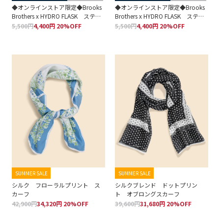
◆オンラインストア限定◆Brooks
◆オンラインストア限定◆Brooks
Brothers x HYDRO FLASK ステン
Brothers x HYDRO FLASK ステン
レス コーヒーマグ 12oz
レス コーヒーマグ 12oz
5,500円
4,400円 20%OFF
5,500円
4,400円 20%OFF
SUMMER SALE
SUMMER SALE
シルク フローラルプリント ス
シルクブレンド ドットプリン
カーフ
ト オブロングスカーフ
42,900円
34,320円 20%OFF
39,600円
31,680円 20%OFF