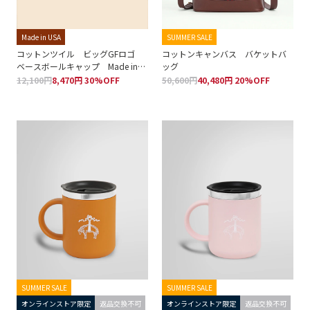
Made in USA
SUMMER SALE
コットンツイル ビッグGFロゴ
コットンキャンバス バケットバ
ベースボールキャップ Made in
ッグ
USA
12,100円
8,470円 30%OFF
50,600円
40,480円 20%OFF
SUMMER SALE
SUMMER SALE
オンラインストア限定
返品交換不可
オンラインストア限定
返品交換不可