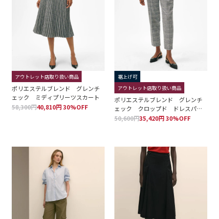
アウトレット店取り扱い商品
裾上げ可
ポリエステルブレンド グレンチ
アウトレット店取り扱い商品
ェック ミディプリーツスカート
ポリエステルブレンド グレンチ
58,300円
40,810円 30%OFF
ェック クロップド ドレスパン
ツ
50,600円
35,420円 30%OFF