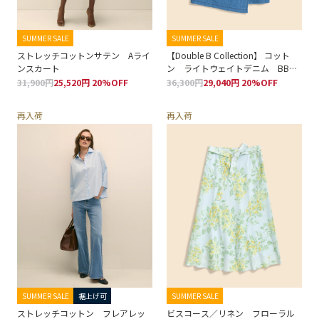
SUMMER SALE
SUMMER SALE
ストレッチコットンサテン Aライ
【Double B Collection】 コット
ンスカート
ン ライトウェイトデニム BBロ
ゴ フェイクラップスカート
31,900円
25,520円 20%OFF
36,300円
29,040円 20%OFF
再入荷
再入荷
SUMMER SALE
裾上げ可
SUMMER SALE
ストレッチコットン フレアレッ
ビスコース／リネン フローラル