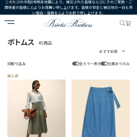
このたびの令和8年熊本地震により、被災された皆様ならびにそのご家族・ご
関係者の皆様に心よりお見舞い申し上げます。皆様の安全と被災地の一日も早
い復旧・復興を心よりお祈り申し上げます。
HOME
WOMEN
ウェア
ボトムス
ボトムス
45商品
絞り込み
全カラー表示
在庫ありのみ
再入荷