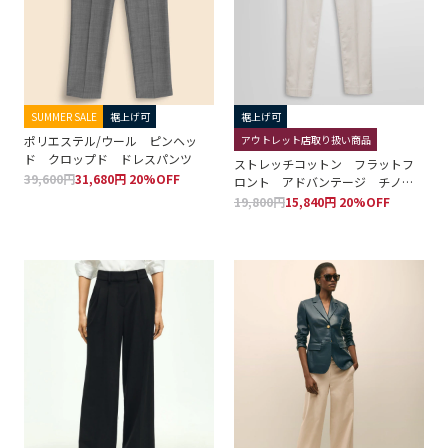
SUMMER SALE
裾上げ可
裾上げ可
ポリエステル/ウール ピンヘッ
アウトレット店取り扱い商品
ド クロップド ドレスパンツ
ストレッチコットン フラットフ
39,600円
31,680円 20%OFF
ロント アドバンテージ チノパ
ンツ
19,800円
15,840円 20%OFF