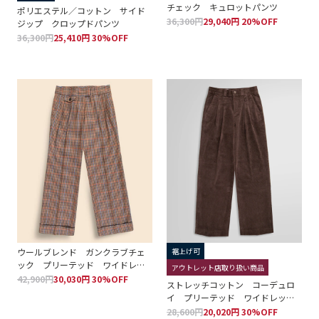
チェック キュロットパンツ
ポリエステル／コットン サイド
36,300円
29,040円 20%OFF
ジップ クロップドパンツ
36,300円
25,410円 30%OFF
ウールブレンド ガンクラブチェ
裾上げ可
ック プリーテッド ワイドレッ
アウトレット店取り扱い商品
グパンツ
42,900円
30,030円 30%OFF
ストレッチコットン コーデュロ
イ プリーテッド ワイドレッグ
パンツ
28,600円
20,020円 30%OFF