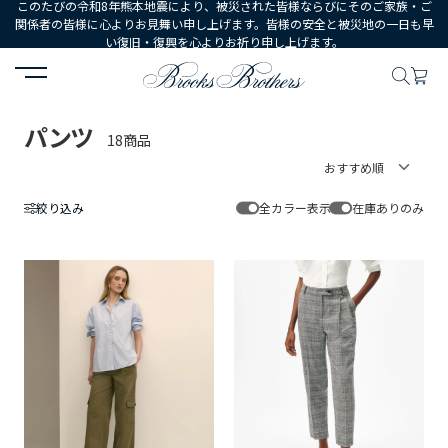
このたびの令和8年熊本地震により、被災された皆様ならびにそのご家族・ご
関係者の皆様に心よりお見舞い申し上げます。皆様の安全と被災地の一日も早
い復旧・復興を心よりお祈り申し上げます。
HOME
WOMEN
ウェア
ボトムス
パンツ
パンツ
18商品
絞り込み
全カラー表示
在庫ありのみ