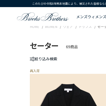
このたびの令和8年熊本地震により、被災された皆様なら
メンズ
ウィメン
HOME
WOMEN
ウェア
トップス
セー
セーター
69商品
絞り込み
検索
再入荷