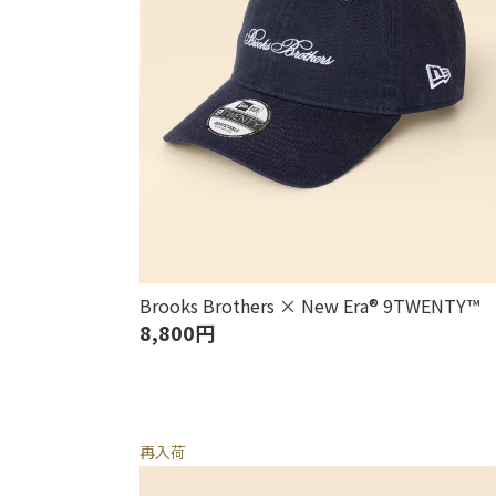
Brooks Brothers × New Era® 9TWENTY™
8,800円
再入荷