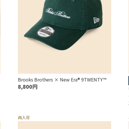
Brooks Brothers × New Era® 9TWENTY™
8,800円
再入荷